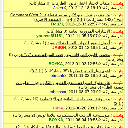
مثبــت:
ملفات لاجتياز اختبار قانون الطرقات
(0 مشاركات)
آخر مشاركة:
, 2012-12-18 19:10
JokerX
مثبــت:
متابعة يومية بالفيديو لأكبر سلسلة ثقافية "? Comment C'est
Fait "
(142 مشاركات)
‏
(
1
2
3
4
5
...
الصفحة الأخيرة
)
آخر مشاركة:
, 2012-12-03 22:57
DouZi
مثبــت:
الاشارات المرورية العامة
(0 مشاركات)
آخر مشاركة:
, 2012-11-05 15:07
youssef81151
مثبــت:
أجمل الصور للقوات المسلحة التونسية
(1 مشاركات)
آخر مشاركة:
, 2012-01-12 18:51
JASON
مثبــت:
مختصر قانون الطرقات مع رخصة السياقة صنف "ب" عربي
(0
مشاركات)
آخر مشاركة:
, 2012-01-02 12:56
BOYKA
مثبــت:
اقوى دول العالم عسكريا
(35 مشاركات)
‏
(
1
2
3
)
آخر مشاركة:
, 2011-11-02 18:30
otman52
مثبــت:
هل تعلم؟ -إستراحة منتدى العلوم و التّكنولوجيا- -معلومات
خفيفة الظلّ-
(6 مشاركات)
آخر مشاركة:
, 2011-08-07 23:02
tahainsat
مثبــت:
موسوعة المصطلحات القانونية و الإقتصادية
(16 مشاركات)
)
2
1
(
آخر مشاركة:
, 2011-06-26 20:01
sirine
مثبــت:
مـوسـوعـة الـرتـب الـعـسـكـريـة ببلادنا تونس
(2 مشاركات)
آخر مشاركة:
, 2011-06-04 19:53
BOYKA
مثبــت:
مطبوعات على الخط : وزارة المالية
(13 مشاركات)
‏
(
1
2
)