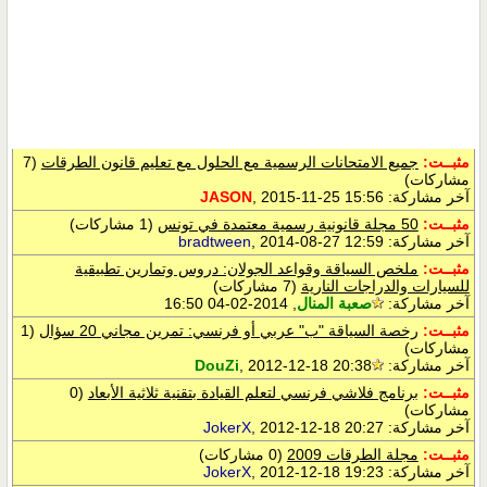
مثبــت:
جميع الامتحانات الرسمية مع الحلول مع تعليم قانون الطرقات
(7
مشاركات)
آخر مشاركة:
, 2015-11-25 15:56
JASON
مثبــت:
50 مجلة قانونية رسمية معتمدة في تونس
(1 مشاركات)
آخر مشاركة:
, 2014-08-27 12:59
bradtween
مثبــت:
ملخص السياقة وقواعد الجولان: دروس وتمارين تطبيقية
للسيارات والدراجات النارية
(7 مشاركات)
آخر مشاركة:
صعبة المنال
, 2014-02-04 16:50
مثبــت:
رخصة السياقة "ب" عربي أو فرنسي: تمرين مجاني 20 سؤال
(1
مشاركات)
آخر مشاركة:
, 2012-12-18 20:38
DouZi
مثبــت:
برنامج فلاشي فرنسي لتعلم القيادة بتقنية ثلاثية الأبعاد
(0
مشاركات)
آخر مشاركة:
, 2012-12-18 20:27
JokerX
مثبــت:
مجلة الطرقات 2009
(0 مشاركات)
آخر مشاركة:
, 2012-12-18 19:23
JokerX