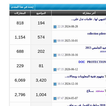
إبحث في هذا المنتدى
آخر مشاركة
المواضيع
المشاركات
انتبهي لها.. علامات تدل على...
818
194
22:28
2024-08-28
collection pilote
1,154
574
08:00
2025-10-01
ه الجامعي 2013
688
202
anno
16:12
2019-10-16
DOC
PROTECTIO
229
81
07:35
2026-06-12
مفهوم تقنية المعلومات ومجالات...
6,069
3,420
16:14
2024-12-16
مستجد
بـــلاغ
2,796
1,004
07:47
2024-05-07
2018 مناظرة للقبول في مرحلة...