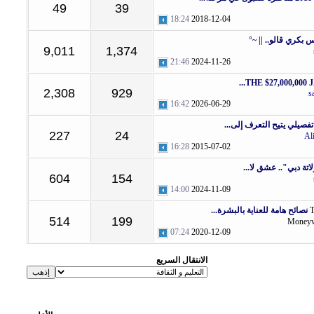
49
39
18:24
2018-12-04
س بكري قالو.. || ~°
9,011
1,374
21:46
2024-11-26
THE $27,000,000 J
2,308
929
s
16:42
2026-06-29
صيلي يتيح التعرف إلى...
227
24
Al
16:28
2015-07-02
تة دبي".. عشق لا...
604
154
14:00
2024-11-09
نصائح هامة للعناية بالبشرة...
514
199
Money
07:24
2020-12-09
الانتقال السريع