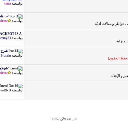
بواسطة
cena
°~ || نا
بواسطة
sirine
 خواطر و مقالات أدبيّة
ACKPOT IS A...
بواسطة
ammy33
المنزلية
شرح تف
بواسطة
i Husein
 لحفظ الحقوق)
"شوكولا
بواسطة
sirine
 و الإعداد
بواسطة
veoRNB
الساعة الآن
17:59