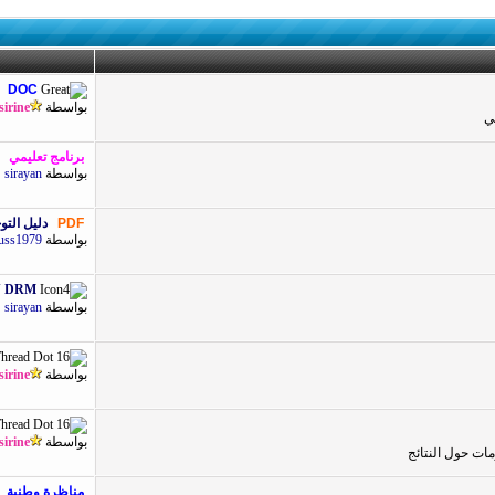
DOC
بواسطة
sirine
ي
برنامج تعليمي
بواسطة
sirayan
PDF
دليل التوجي
بواسطة
uss1979
N DRM
بواسطة
sirayan
بواسطة
sirine
بواسطة
sirine
ات حول النتائج
مناظرة وطنية