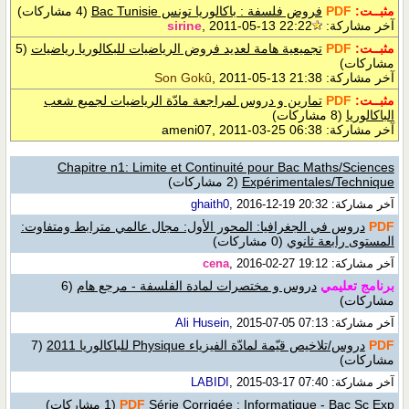
مثبــت:
PDF
فروض فلسفة : باكالوريا تونس Bac Tunisie
(4 مشاركات)
آخر مشاركة:
, 2011-05-13 22:22
sirine
مثبــت:
PDF
تجميعية هامة لعديد فروض الرياضيات للبكالوريا رياضيات
(5
مشاركات)
آخر مشاركة:
, 2011-05-13 21:38
Son Gokû
مثبــت:
PDF
تمارين و دروس لمراجعة مادّة الرياضيات لجميع شعب
الباكالوريا
(8 مشاركات)
آخر مشاركة: ameni07, 2011-03-25 06:38
Chapitre n1: Limite et Continuité pour Bac Maths/Sciences
Expérimentales/Technique
(2 مشاركات)
آخر مشاركة:
, 2016-12-19 20:32
ghaith0
PDF
دروس في الجغرافيا: المحور الأول: مجال عالمي مترابط ومتفاوت:
المستوى رابعة ثانوي
(0 مشاركات)
آخر مشاركة:
, 2016-02-27 19:12
cena
برنامج تعليمي
دروس و مختصرات لمادة الفلسفة - مرجع هام
(6
مشاركات)
آخر مشاركة:
, 2015-07-05 07:13
Ali Husein
PDF
دروس/تلاخيص قيّمة لمادّة الفيزياء Physique للباكالوريا 2011
(7
مشاركات)
آخر مشاركة:
, 2015-03-17 07:40
LABIDI
Série Corrigée : Informatique - Bac Sc Exp
PDF
(1 مشاركات)