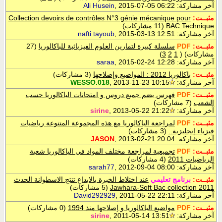
آخر مشاركة:
, 2015-07-05 06:22
Ali Husein
مثبــت:
Collection devoirs de contrôles N°3 génie mécanique pour
BAC Technique
(11 مشاركات)
آخر مشاركة:
, 2015-03-13 12:51
nafti tayoub
مثبــت:
PDF
سلسلة كبيرة لتمارين العلوم الفيزيائية للباكالوريا
(27
مشاركات)
‏
(
1
2
3
)
آخر مشاركة:
, 2015-02-24 12:28
saraa
مثبــت:
باكالوريا 2012 : المواضيع وإصلاحها
(3 مشاركات)
آخر مشاركة:
, 2013-11-23 10:15
WESSO.018
مثبــت:
PDF
فهرس يضم جميع دروس و امتحانات الباكالوريا حسب
الشعب
(7 مشاركات)
آخر مشاركة:
, 2013-05-22 21:22
sirine
مثبــت:
PDF
لمراجعة الباكالوريا مع هذه المجموعة المتنوعة رياضيات
فيزياء إنجليزية..
(3 مشاركات)
آخر مشاركة:
, 2013-02-21 20:04
JASON
مثبــت:
PDF
تجميعية لمراجعة مختلف المواد في الباكالوريا شعبة
الرياضيات 2011
(4 مشاركات)
آخر مشاركة:
, 2012-09-04 08:00
sarah77
مثبــت:
برنامج تعليمي
عند اختلاط الخبرة بالابداع تنتج الاسطوانة الحدث
Jawhara-Soft Bac collection 2011
(5 مشاركات)
آخر مشاركة:
, 2011-05-22 22:11
David292929
مثبــت:
PDF
مواضيع الباكالوريا و إصلاحها منذ 1994
(0 مشاركات)
آخر مشاركة:
, 2011-05-14 13:51
sirine