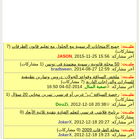
مثبــت:
جميع الامتحانات الرسمية مع الحلول مع تعليم قانون الطرقات
(7
مشاركات)
آخر مشاركة:
, 2015-11-25 15:56
JASON
مثبــت:
50 مجلة قانونية رسمية معتمدة في تونس
(1 مشاركات)
آخر مشاركة:
, 2014-08-27 12:59
bradtween
مثبــت:
ملخص السياقة وقواعد الجولان: دروس وتمارين تطبيقية
للسيارات والدراجات النارية
(7 مشاركات)
آخر مشاركة:
صعبة المنال
, 2014-02-04 16:50
مثبــت:
رخصة السياقة "ب" عربي أو فرنسي: تمرين مجاني 20 سؤال
(1
مشاركات)
آخر مشاركة:
, 2012-12-18 20:38
DouZi
مثبــت:
برنامج فلاشي فرنسي لتعلم القيادة بتقنية ثلاثية الأبعاد
(0
مشاركات)
آخر مشاركة:
, 2012-12-18 20:27
JokerX
مثبــت:
مجلة الطرقات 2009
(0 مشاركات)
آخر مشاركة:
, 2012-12-18 19:23
JokerX