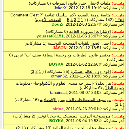
مثبــت:
ملفات لاجتياز اختبار قانون الطرقات
(0 مشاركات)
آخر مشاركة:
, 2012-12-18 19:10
JokerX
مثبــت:
متابعة يومية بالفيديو لأكبر سلسلة ثقافية "? Comment C'est
Fait "
(142 مشاركات)
‏
(
1
2
3
4
5
...
الصفحة الأخيرة
)
آخر مشاركة:
, 2012-12-03 22:57
DouZi
مثبــت:
الاشارات المرورية العامة
(0 مشاركات)
آخر مشاركة:
, 2012-11-05 15:07
youssef81151
مثبــت:
أجمل الصور للقوات المسلحة التونسية
(1 مشاركات)
آخر مشاركة:
, 2012-01-12 18:51
JASON
مثبــت:
مختصر قانون الطرقات مع رخصة السياقة صنف "ب" عربي
(0
مشاركات)
آخر مشاركة:
, 2012-01-02 12:56
BOYKA
مثبــت:
اقوى دول العالم عسكريا
(35 مشاركات)
‏
(
1
2
3
)
آخر مشاركة:
, 2011-11-02 18:30
otman52
مثبــت:
هل تعلم؟ -إستراحة منتدى العلوم و التّكنولوجيا- -معلومات
خفيفة الظلّ-
(6 مشاركات)
آخر مشاركة:
, 2011-08-07 23:02
tahainsat
مثبــت:
موسوعة المصطلحات القانونية و الإقتصادية
(16 مشاركات)
)
2
1
(
آخر مشاركة:
, 2011-06-26 20:01
sirine
مثبــت:
مـوسـوعـة الـرتـب الـعـسـكـريـة ببلادنا تونس
(2 مشاركات)
آخر مشاركة:
, 2011-06-04 19:53
BOYKA
مثبــت:
مطبوعات على الخط : وزارة المالية
(13 مشاركات)
‏
(
1
2
)