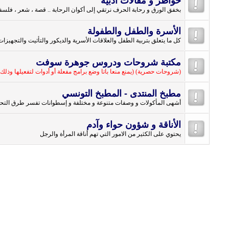
خواطر و مقالات أدبيّة
بخفق الورق و رحابة الحرف نرتقي إلى أكوان الرحابة .. قصة ، شعر ، فلسفة 
الأسرة والطفل والطفولة
كل ما يتعلق بتربية الطفل والعلاقات الأسرية والديكور والتأثيت والتجهيزات
مكتبة شروحات ودروس جوهرة سوفت
(شروحات حصرية) (يمنع منعا باتا وضع برامج مفعلة أو أدوات لتفعيلها وذل
مطبخ المنتدى - المطبخ التونسي
أشهى المأكولات و وصفات متنوعة و مختلفة و إسطوانات تفسر طرق التحضي
الأناقة و شؤون حواء وآدم
يحتوي على الكثير من الامور التي تهم أناقة المرأة والرجل