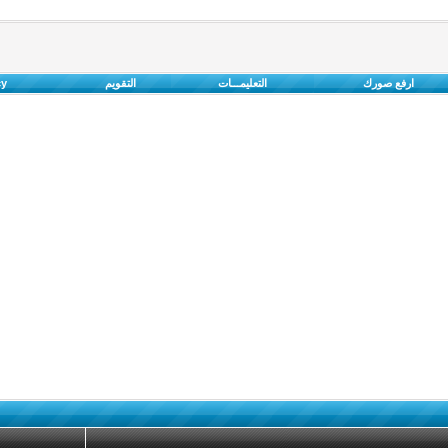
ارفع صورك
التعليمـــات
التقويم
cy