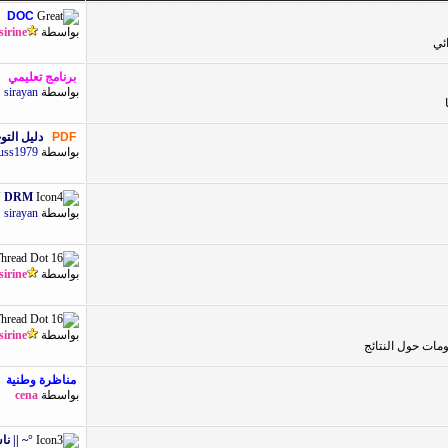
DOC
بواسطة
sirine
ئي
برنامج تعليمي
بواسطة
sirayan
PDF
دليل التوجي
بواسطة
uss1979
N DRM
بواسطة
sirayan
بواسطة
sirine
بواسطة
sirine
مات حول النتائج
مناظرة وطنية
بواسطة
cena
°~ || نا