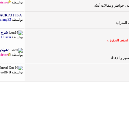
بواسطة
sirine
، خواطر و مقالات أدبيّة
ACKPOT IS A...
بواسطة
ammy33
 المنزلية
شرح تف
بواسطة
i Husein
ك لحفظ الحقوق)
"شوكولا
بواسطة
sirine
ر و الإعداد
بواسطة
veoRNB