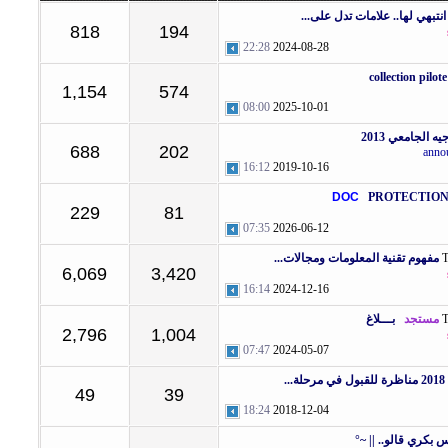
انتبهي لها.. علامات تدل على...
818
194
22:28
2024-08-28
collection pilote
1,154
574
08:00
2025-10-01
ه الجامعي 2013
688
202
anno
16:12
2019-10-16
DOC
PROTECTIO
229
81
07:35
2026-06-12
مفهوم تقنية المعلومات ومجالات...
6,069
3,420
16:14
2024-12-16
مستجد
بـــلاغ
2,796
1,004
07:47
2024-05-07
2018 مناظرة للقبول في مرحلة...
49
39
18:24
2018-12-04
س بكري قالو.. || ~°